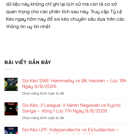
dữ liệu này không chỉ ghi lại lịch sử mà còn là cơ sở
quan trọng cho các phân tích sau này. Truy cập Tỷ Lệ
Kèo ngay hôm nay để soi kèo chuyên sâu dựa trên các
thông tin uy tín nhất.
BÀI VIẾT GẦN ĐÂY
Soi Kèo SWE: Hammarby vs BK Hacken – Lúc 19h
Ngày 9/8/2026
ở
Chức năng bình luận bị tắt
Soi
Kèo
Soi Kèo J1 League: V-Varen Nagasaki vs Kyoto
SWE:
Sanga – Vòng 1 Lúc 17h Ngày 9/8/2026
Hammarby
ở
Chức năng bình luận bị tắt
vs
Soi
BK
Kèo
Soi Kèo LPF: Independiente vs Estudiantes –
Hacken
J1
–