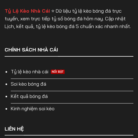
Tỷ Lệ Kèo Nhà Cái
⭐️ Dữ liệu tỷ lệ kèo bóng đá trực
tuyến, xem trực tiếp tỷ số bóng đá hôm nay. Cập nhật
Lịch, kết quả, tỷ lệ kèo bóng đá 5 chuẩn xác nhanh nhất.
CHÍNH SÁCH NHÀ CÁI
Tỷ lệ kèo nhà cái
Soi kèo bóng đá
Kết quả bóng đá
Kinh nghiệm soi kèo
LIÊN HỆ