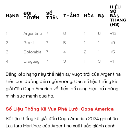
HIỆU
SỐ
ĐỘI
SỐ
HẠNG
THẮNG
HÒA
BẠI
BÀN
TUYỂN
TRẬN
THẮNG
(HS)
1
Argentina
7
6
1
0
+12
2
Brazil
7
5
1
1
+9
3
Colombia
7
4
2
1
+5
4
Uruguay
7
3
1
3
+1
Bảng xếp hạng này thể hiện sự vượt trội của Argentina
trên con đường đến ngôi vương. Các số liệu thống kê
giải đấu Copa America về điểm số cùng hiệu số chứng
minh sức mạnh của họ.
Số Liệu Thống Kê Vua Phá Lưới Copa America
Số liệu thống kê giải đấu Copa America 2024 ghi nhận
Lautaro Martínez của Argentina xuất sắc giành danh