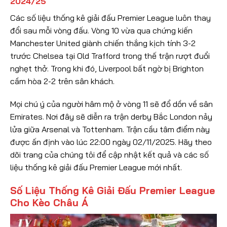
2024/25
Các số liệu thống kê giải đấu Premier League luôn thay
đổi sau mỗi vòng đấu. Vòng 10 vừa qua chứng kiến
Manchester United giành chiến thắng kịch tính 3-2
trước Chelsea tại Old Trafford trong thế trận rượt đuổi
nghẹt thở. Trong khi đó, Liverpool bất ngờ bị Brighton
cầm hòa 2-2 trên sân khách.
Mọi chú ý của người hâm mộ ở vòng 11 sẽ đổ dồn về sân
Emirates. Nơi đây sẽ diễn ra trận derby Bắc London nảy
lửa giữa Arsenal và Tottenham. Trận cầu tâm điểm này
được ấn định vào lúc 22:00 ngày 02/11/2025. Hãy theo
dõi trang của chúng tôi để cập nhật kết quả và các số
liệu thống kê giải đấu Premier League mới nhất.
Số Liệu Thống Kê Giải Đấu Premier League
Cho Kèo Châu Á