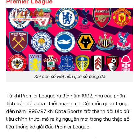
Premier League
Khi con số viết nên lịch sử bóng đá
Từ khi Premier League ra đời năm 1992, nhu cầu phân
tích trận đấu phát triển mạnh mẽ. Cột mốc quan trọng
đến năm 1996/97 khi Opta Sports trở thành đối tác dữ
liệu chính thức, mở ra kỷ nguyên mới trong thu thập số
liệu thống kê giải đấu Premier League.