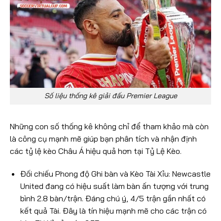
Số liệu thống kê giải đấu Premier League
Những con số thống kê không chỉ để tham khảo mà còn
là công cụ mạnh mẽ giúp bạn phân tích và nhận định
các tỷ lệ kèo Châu Á hiệu quả hơn tại Tỷ Lệ Kèo.
Đối chiếu Phong độ Ghi bàn và Kèo Tài Xỉu: Newcastle
United đang có hiệu suất làm bàn ấn tượng với trung
bình 2.8 bàn/trận. Đáng chú ý, 4/5 trận gần nhất có
kết quả Tài. Đây là tín hiệu mạnh mẽ cho các trận có