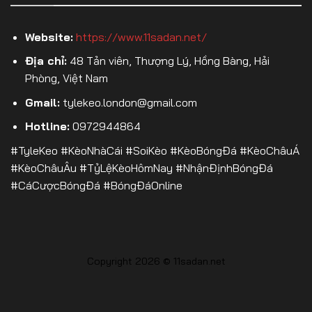
Website:
https://www.11sadan.net/
Địa chỉ:
48 Tản viên, Thượng Lý, Hồng Bàng, Hải
Phòng, Việt Nam
Gmail:
tylekeo.london@gmail.com
Hotline:
0972944864
#TyleKeo #KèoNhàCái #SoiKèo #KèoBóngĐá #KèoChâuÁ
#KèoChâuÂu #TỷLệKèoHômNay #NhậnĐịnhBóngĐá
#CáCượcBóngĐá #BóngĐáOnline
Copyright 2026 © 11sadan.net