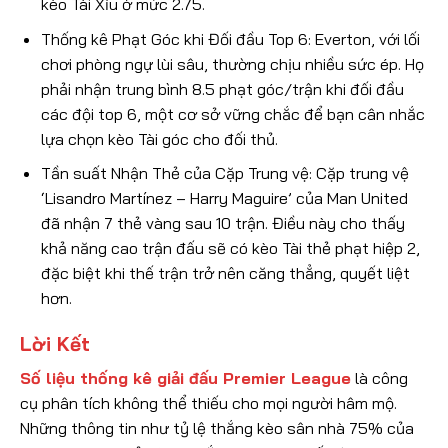
kèo Tài Xỉu ở mức 2.75.
Thống kê Phạt Góc khi Đối đầu Top 6: Everton, với lối
chơi phòng ngự lùi sâu, thường chịu nhiều sức ép. Họ
phải nhận trung bình 8.5 phạt góc/trận khi đối đầu
các đội top 6, một cơ sở vững chắc để bạn cân nhắc
lựa chọn kèo Tài góc cho đối thủ.
Tần suất Nhận Thẻ của Cặp Trung vệ: Cặp trung vệ
‘Lisandro Martínez – Harry Maguire’ của Man United
đã nhận 7 thẻ vàng sau 10 trận. Điều này cho thấy
khả năng cao trận đấu sẽ có kèo Tài thẻ phạt hiệp 2,
đặc biệt khi thế trận trở nên căng thẳng, quyết liệt
hơn.
Lời Kết
Số liệu thống kê giải đấu Premier League
là công
cụ phân tích không thể thiếu cho mọi người hâm mộ.
Những thông tin như tỷ lệ thắng kèo sân nhà 75% của