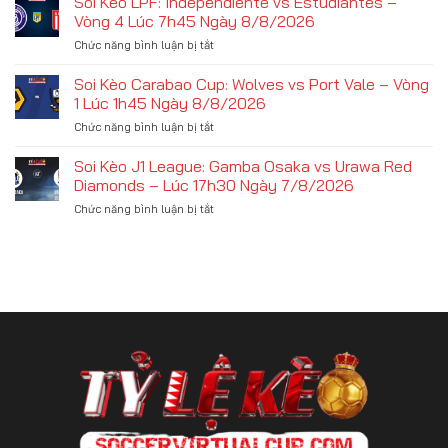
Soi Kèo LPF: Independiente vs Estudiantes –
J1
–
Vòng 4 Lúc 7h45 Ngày 8/8/2026
League:
Lúc
ở
Chức năng bình luận bị tắt
V-
19h
Soi
Varen
Ngày
Kèo
Soi Kèo Carabao Cup: Wolves vs Port Vale – Vòng
Nagasaki
9/8/2026
LPF:
vs
1 Lúc 1h45 Ngày 8/8/2026
Independiente
Kyoto
ở
Chức năng bình luận bị tắt
vs
Sanga
Soi
Estudiantes
–
Kèo
Soi Kèo J1 League: Gamba Osaka vs Urawa Red
–
Vòng
Carabao
Vòng
Diamonds – Lúc 17h30 Ngày 7/8/2026
1
Cup:
4
Lúc
ở
Chức năng bình luận bị tắt
Wolves
Lúc
17h
Soi
vs
7h45
Ngày
Kèo
Port
Ngày
9/8/2026
J1
Vale
8/8/2026
League:
–
Gamba
Vòng
Osaka
1
vs
Lúc
Urawa
1h45
Red
Ngày
Diamonds
8/8/2026
–
Lúc
17h30
Ngày