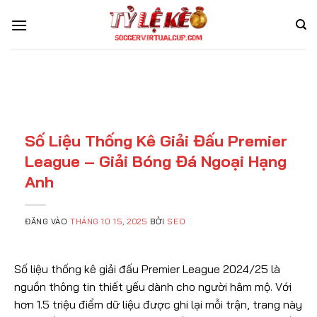
Bỏ
qua
nội
dung
Số Liệu Thống Kê Giải Đấu Premier
League – Giải Bóng Đá Ngoại Hạng
Anh
ĐĂNG VÀO
THÁNG 10 15, 2025
BỞI
SEO
Số liệu thống kê giải đấu Premier League 2024/25 là
nguồn thông tin thiết yếu dành cho người hâm mộ. Với
hơn 1.5 triệu điểm dữ liệu được ghi lại mỗi trận, trang này