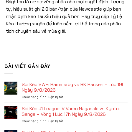
Brighton là cơ sở vững chắc cho mọi quyết định. Tương
tự, hiệu suất ghi 2.8 bàn/trận của Newcastle giúp bạn
nhận định kèo Tài Xỉu hiệu quả hơn. Hãy truy cập Tỷ Lệ
Kèo thường xuyên để luôn nắm lợi thế trong các phân
tích chuyên sâu về mùa giải.
BÀI VIẾT GẦN ĐÂY
Soi Kèo SWE: Hammarby vs BK Hacken – Lúc 19h
Ngày 9/8/2026
ở
Chức năng bình luận bị tắt
Soi
Kèo
Soi Kèo J1 League: V-Varen Nagasaki vs Kyoto
SWE:
Sanga – Vòng 1 Lúc 17h Ngày 9/8/2026
Hammarby
ở
Chức năng bình luận bị tắt
vs
Soi
BK
Kèo
Hacken