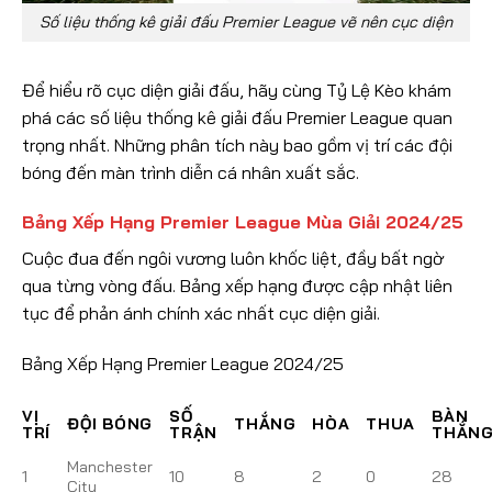
Số liệu thống kê giải đấu Premier League vẽ nên cục diện
Để hiểu rõ cục diện giải đấu, hãy cùng Tỷ Lệ Kèo khám
phá các số liệu thống kê giải đấu Premier League quan
trọng nhất. Những phân tích này bao gồm vị trí các đội
bóng đến màn trình diễn cá nhân xuất sắc.
Bảng Xếp Hạng Premier League Mùa Giải 2024/25
Cuộc đua đến ngôi vương luôn khốc liệt, đầy bất ngờ
qua từng vòng đấu. Bảng xếp hạng được cập nhật liên
tục để phản ánh chính xác nhất cục diện giải.
Bảng Xếp Hạng Premier League 2024/25
VỊ
SỐ
BÀN
ĐỘI BÓNG
THẮNG
HÒA
THUA
TRÍ
TRẬN
THẮN
Manchester
1
10
8
2
0
28
City