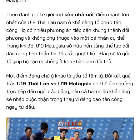
Malaysia.
Theo đánh giá từ giới
soi kèo nhà cái
, điểm mạnh lớn
nhất của U19 Thái Lan nằm ở khả năng tổ chức tấn
công. Họ có nhiều phương án tiếp cận khung thành đối
phương và không phụ thuộc vào một cá nhân cụ thể.
Trong khi đó, U19 Malaysia sở hữu nền tảng thể lực dồi
dào cùng tinh thần thi đấu rất quyết liệt. Đây sẽ là yếu
tố giúp họ tạo ra không ít khó khăn cho đối thủ.
Một điểm đáng chú ý khác là yếu tố tâm lý. Bởi kết quả
trận
U19 Thái Lan vs U19 Malaysia
có thể ảnh hưởng
trực tiếp đến ngôi đầu bảng, nên cả hai nhiều khả năng
sẽ nhập cuộc thận trọng thay vì dâng cao tấn công
ngay từ đầu.