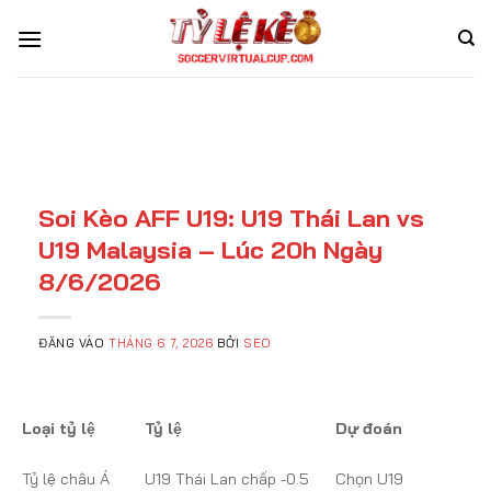
Bỏ
qua
nội
dung
Soi Kèo AFF U19: U19 Thái Lan vs
U19 Malaysia – Lúc 20h Ngày
8/6/2026
ĐĂNG VÀO
THÁNG 6 7, 2026
BỞI
SEO
Loại tỷ lệ
Tỷ lệ
Dự đoán
Tỷ lệ châu Á
U19 Thái Lan chấp -0.5
Chọn U19