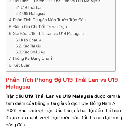
Đội Hình Dự Kiến U19 Thái Lan vs U19 Malaysia
U19 Thái Lan
U19 Malaysia
Phân Tích Chuyên Môn Trước Trận Đấu
Đánh Giá Chi Tiết Trước Trận
Soi Kèo U19 Thái Lan vs U19 Malaysia
Kèo Châu Á
Kèo Tài Xỉu
Kèo Châu Âu
Thống Kê Đáng Chú Ý
Kết Luận
Phân Tích Phong Độ U19 Thái Lan vs U19
Malaysia
Trận đấu
U19 Thái Lan vs U19 Malaysia
được xem là
tâm điểm của bảng B tại giải vô địch U19 Đông Nam Á
2026. Sau hai lượt trận đầu tiên, cả hai đội đều thể hiện
được sức mạnh vượt trội trước các đối thủ còn lại trong
bảng đấu.