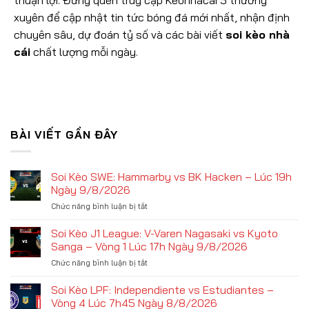
xuyên để cập nhật tin tức bóng đá mới nhất, nhận định
chuyên sâu, dự đoán tỷ số và các bài viết
soi kèo nhà
cái
chất lượng mỗi ngày.
BÀI VIẾT GẦN ĐÂY
Soi Kèo SWE: Hammarby vs BK Hacken – Lúc 19h
Ngày 9/8/2026
ở
Chức năng bình luận bị tắt
Soi
Kèo
Soi Kèo J1 League: V-Varen Nagasaki vs Kyoto
SWE:
Sanga – Vòng 1 Lúc 17h Ngày 9/8/2026
Hammarby
ở
Chức năng bình luận bị tắt
vs
Soi
BK
Kèo
Soi Kèo LPF: Independiente vs Estudiantes –
Hacken
J1
–
Vòng 4 Lúc 7h45 Ngày 8/8/2026