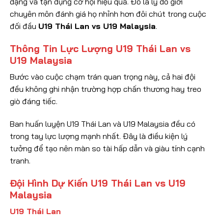
dạng và tận dụng cơ hội hiệu quả. Đó là lý do giới
chuyên môn đánh giá họ nhỉnh hơn đôi chút trong cuộc
đối đầu
U19 Thái Lan vs U19 Malaysia
.
Thông Tin Lực Lượng U19 Thái Lan vs
U19 Malaysia
Bước vào cuộc chạm trán quan trọng này, cả hai đội
đều không ghi nhận trường hợp chấn thương hay treo
giò đáng tiếc.
Ban huấn luyện U19 Thái Lan và U19 Malaysia đều có
trong tay lực lượng mạnh nhất. Đây là điều kiện lý
tưởng để tạo nên màn so tài hấp dẫn và giàu tính cạnh
tranh.
Đội Hình Dự Kiến U19 Thái Lan vs U19
Malaysia
U19 Thái Lan