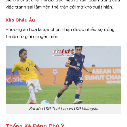
việc tránh sai lầm nên thế trận cởi mở khó xuất hiện.
Kèo Châu Âu
Phương án hòa là lựa chọn nhận được nhiều sự đồng
thuận từ giới chuyên môn.
Soi kèo U19 Thái Lan vs U19 Malaysia
Thống Kê Đáng Chú Ý