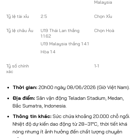
Malaysia
Tỷ lệ tài xỉu
2.5
Chọn Xỉu
Tỷ lệ châu Âu
U19 Thái Lan thắng
Chọn Hoà
1:1.62
U19 Malaysia thắng 1:4.1
Hòa 1:4
Tỷ số chính
1-1
xác
Thời gian:
20h00 ngày 08/06/2026 (Giờ Việt Nam).
Địa điểm:
Sân vận động Teladan Stadium, Medan,
Bắc Sumatra, Indonesia.
Thông tin khác:
Sức chứa khoảng 20.000 chỗ ngồi.
Nhiệt độ dự kiến dao động từ 28–31°C, thời tiết khá
nóng nhưng ít ảnh hưởng đến chất lượng chuyên