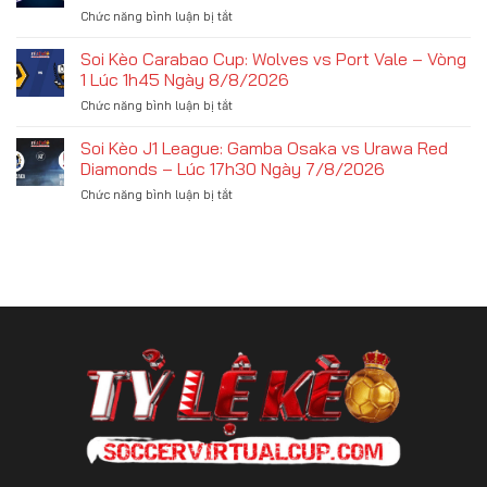
League:
Lúc
ở
Chức năng bình luận bị tắt
V-
19h
Soi
Varen
Ngày
Kèo
Soi Kèo Carabao Cup: Wolves vs Port Vale – Vòng
Nagasaki
9/8/2026
LPF:
vs
1 Lúc 1h45 Ngày 8/8/2026
Independiente
Kyoto
ở
Chức năng bình luận bị tắt
vs
Sanga
Soi
Estudiantes
–
Kèo
Soi Kèo J1 League: Gamba Osaka vs Urawa Red
–
Vòng
Carabao
Vòng
Diamonds – Lúc 17h30 Ngày 7/8/2026
1
Cup:
4
Lúc
ở
Chức năng bình luận bị tắt
Wolves
Lúc
17h
Soi
vs
7h45
Ngày
Kèo
Port
Ngày
9/8/2026
J1
Vale
8/8/2026
League:
–
Gamba
Vòng
Osaka
1
vs
Lúc
Urawa
1h45
Red
Ngày
Diamonds
8/8/2026
–
Lúc
17h30
Ngày
7/8/2026