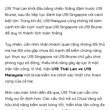
U19 Thái Lan khởi đầu bằng chiến thắng đậm trước U19
Brunei, sau đó tiếp tục đánh bại U19 Singapore với cách
biệt lớn. Trong khi đó, U19 Malaysia cũng không hề kém
cạnh khi lần lượt vượt qua U19 Singapore và U19 Brunei
để duy trì thành tích toàn thắng.
Tuy nhiên, cần nhìn nhận khách quan rằng những đối thủ
mà hai đội vừa gặp chưa đủ mạnh để kiểm chứng năng
lực thực sự. U19 Singapore và U19 Brunei chủ yếu chơi
phòng ngự số đông, thiếu khả năng gây áp lực ở mặt
trận tấn công. Vì thế, trận
U19 Thái Lan vs U19
Malaysia
mới là bài kiểm tra chính xác nhất cho tham
vọng của cả hai.
Nhìn vào màn trình diễn đã qua, U19 Thái Lan vẫn cho
thấy sự ổn định hơn. Các cầu thủ trẻ xứ Chùa Vàng sở
hữu khả năng kiểm soát bóng tốt, triển khai tấn công đa