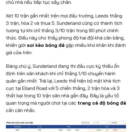
chủ nhà nếu tiếp tục sảy chân.
Xét 10 trận gần nhất trên mọi đấu trường, Leeds thắng
3 trận, hòa 2 và thua 5. Sunderland cũng có thành tích
tương tự khi chỉ thắng 3/10 trận trong 90 phút chính
thức. Điều này cho thấy phong độ hai đội khá cân bằng,
khiến giới
soi kèo bóng đá
gặp nhiều khó khăn khi đánh
giá cửa trên.
Đáng chú ý, Sunderland đang thi đấu cực kỳ thiếu ổn
định trên sân khách khi chỉ thắng 1/10 chuyến hành
quân gần nhất. Trái lại, Leeds thể hiện bộ mặt khá tích
cực tại Elland Road với 5 chiến thắng, 2 trận hòa và 3
thất bại trong 10 trận sân nhà gần đây. Đây là yếu tố
quan trọng mà người chơi tại các
trang cá độ bóng đá
cần cân nhắc.