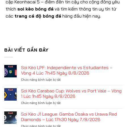
cập Keonhacai 5 – điểm đến tin cậy cho cộng đồng yêu
thích
soi kèo bóng đá
và tìm kiếm thông tin uy tín từ
các
trang cá độ bóng đá
hàng đầu hiện nay.
BÀI VIẾT GẦN ĐÂY
Soi Kèo LPF: Independiente vs Estudiantes –
Vòng 4 Lúc 7h45 Ngày 8/8/2026
ở
Chức năng bình luận bị tắt
Soi
Kèo
Soi Kèo Carabao Cup: Wolves vs Port Vale – Vòng
LPF:
1 Lúc 1h45 Ngày 8/8/2026
Independiente
ở
Chức năng bình luận bị tắt
vs
Soi
Estudiantes
Kèo
Soi Kèo J1 League: Gamba Osaka vs Urawa Red
–
Carabao
Vòng
Diamonds – Lúc 17h30 Ngày 7/8/2026
Cup:
4
ở
Chức năng bình luận bị tắt
Wolves