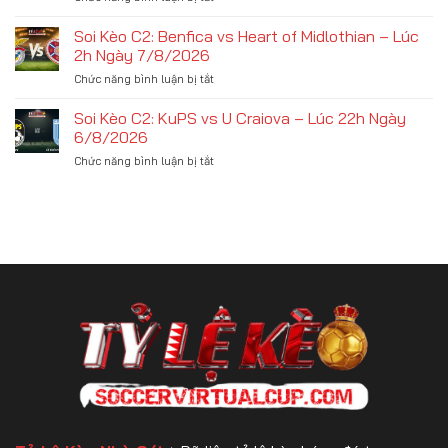
Lúc
Soi
vs
7h45
Kèo
Soi Kèo C2: Benfica vs Heart of Midlothian – Lúc
Port
Ngày
J1
Vale
2h Ngày 7/8/2026
8/8/2026
League:
–
ở
Chức năng bình luận bị tắt
Gamba
Vòng
Soi
Osaka
1
Kèo
Soi Kèo C2: KuPS vs U Craiova – Lúc 22h Ngày
vs
Lúc
C2:
Urawa
6/8/2026
1h45
Benfica
Red
Ngày
ở
Chức năng bình luận bị tắt
vs
Diamonds
8/8/2026
Soi
Heart
–
Kèo
of
Lúc
C2:
Midlothian
17h30
KuPS
–
Ngày
vs
Lúc
7/8/2026
U
2h
Craiova
Ngày
–
7/8/2026
Lúc
22h
Ngày
6/8/2026