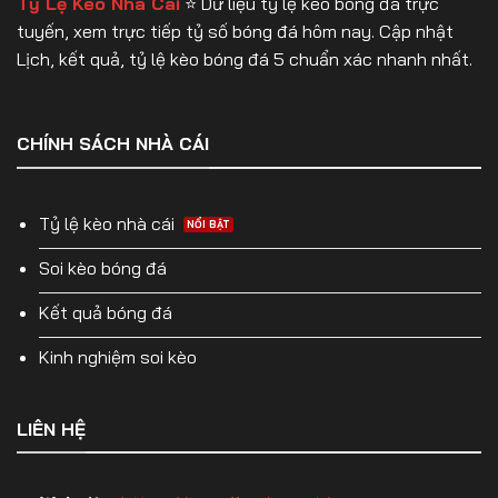
Tỷ Lệ Kèo Nhà Cái
⭐️ Dữ liệu tỷ lệ kèo bóng đá trực
tuyến, xem trực tiếp tỷ số bóng đá hôm nay. Cập nhật
Lịch, kết quả, tỷ lệ kèo bóng đá 5 chuẩn xác nhanh nhất.
CHÍNH SÁCH NHÀ CÁI
Tỷ lệ kèo nhà cái
Soi kèo bóng đá
Kết quả bóng đá
Kinh nghiệm soi kèo
LIÊN HỆ