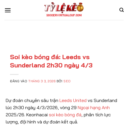
Bỏ
qua
nội
dung
Soi kèo bóng đá: Leeds vs
Sunderland 2h30 ngày 4/3
ĐĂNG VÀO
THÁNG 3 3, 2026
BỞI
SEO
Dự đoán chuyên sâu trận
Leeds United
vs
Sunderland
lúc 2h30 ngày 4/3/2026, vòng 29
Ngoại hạng Anh
2025/26. Keonhacai
soi kèo bóng đá
, phân tích lực
lượng, đội hình và dự đoán kết quả.