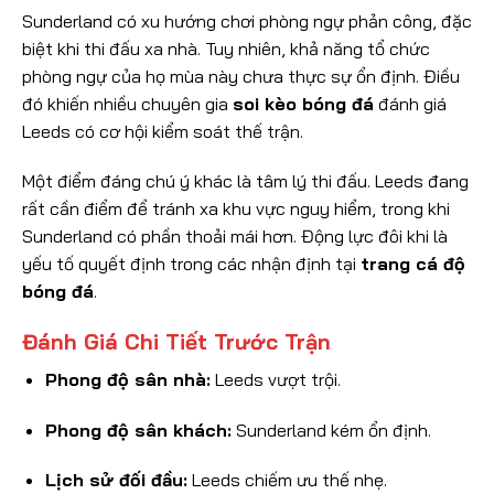
Sunderland có xu hướng chơi phòng ngự phản công, đặc
biệt khi thi đấu xa nhà. Tuy nhiên, khả năng tổ chức
phòng ngự của họ mùa này chưa thực sự ổn định. Điều
đó khiến nhiều chuyên gia
soi kèo bóng đá
đánh giá
Leeds có cơ hội kiểm soát thế trận.
Một điểm đáng chú ý khác là tâm lý thi đấu. Leeds đang
rất cần điểm để tránh xa khu vực nguy hiểm, trong khi
Sunderland có phần thoải mái hơn. Động lực đôi khi là
yếu tố quyết định trong các nhận định tại
trang cá độ
bóng đá
.
Đánh Giá Chi Tiết Trước Trận
Phong độ sân nhà:
Leeds vượt trội.
Phong độ sân khách:
Sunderland kém ổn định.
Lịch sử đối đầu:
Leeds chiếm ưu thế nhẹ.