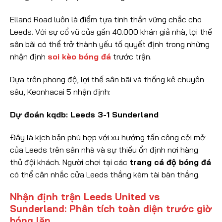
Elland Road luôn là điểm tựa tinh thần vững chắc cho
Leeds. Với sự cổ vũ của gần 40.000 khán giả nhà, lợi thế
sân bãi có thể trở thành yếu tố quyết định trong những
nhận định
soi kèo bóng đá
trước trận.
Dựa trên phong độ, lợi thế sân bãi và thống kê chuyên
sâu, Keonhacai 5 nhận định:
Dự đoán kqdb: Leeds 3-1 Sunderland
Đây là kịch bản phù hợp với xu hướng tấn công cởi mở
của Leeds trên sân nhà và sự thiếu ổn định nơi hàng
thủ đội khách. Người chơi tại các
trang cá độ bóng đá
có thể cân nhắc cửa Leeds thắng kèm tài bàn thắng.
Nhận định trận
Leeds United
vs
Sunderland
: Phân tích toàn diện trước giờ
bóng lăn