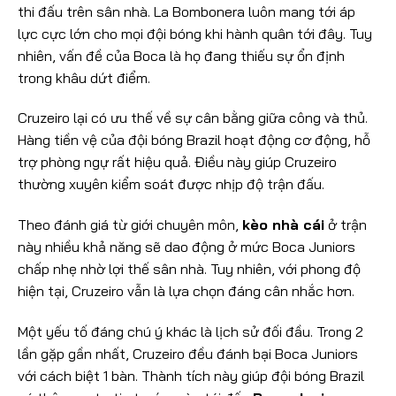
thi đấu trên sân nhà. La Bombonera luôn mang tới áp
lực cực lớn cho mọi đội bóng khi hành quân tới đây. Tuy
nhiên, vấn đề của Boca là họ đang thiếu sự ổn định
trong khâu dứt điểm.
Cruzeiro lại có ưu thế về sự cân bằng giữa công và thủ.
Hàng tiền vệ của đội bóng Brazil hoạt động cơ động, hỗ
trợ phòng ngự rất hiệu quả. Điều này giúp Cruzeiro
thường xuyên kiểm soát được nhịp độ trận đấu.
Theo đánh giá từ giới chuyên môn,
kèo nhà cái
ở trận
này nhiều khả năng sẽ dao động ở mức Boca Juniors
chấp nhẹ nhờ lợi thế sân nhà. Tuy nhiên, với phong độ
hiện tại, Cruzeiro vẫn là lựa chọn đáng cân nhắc hơn.
Một yếu tố đáng chú ý khác là lịch sử đối đầu. Trong 2
lần gặp gần nhất, Cruzeiro đều đánh bại Boca Juniors
với cách biệt 1 bàn. Thành tích này giúp đội bóng Brazil