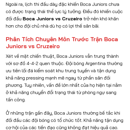
Ngoài ra, lịch thi đấu dày đặc khiến Boca Juniors chưa
có được trạng thái thể lực lý tưởng. Điều đó khiến cuộc
đối đầu
Boca Juniors vs Cruzeiro
trở nên khó khăn
hơn cho đội chủ nhà dù họ có lợi thế sân bãi.
Phân Tích Chuyên Môn Trước Trận Boca
Juniors vs Cruzeiro
Xét về mặt chiến thuật, Boca Juniors vẫn trung thành
với sơ đồ 4-4-2 quen thuộc. Đội bóng Argentina thường
ưu tiên lối đá kiểm soát khu trung tuyến và tận dụng
khả năng pressing mạnh mẽ ngay từ phần sân đối
phương. Tuy nhiên, vấn đề lớn nhất của họ hiện tại nằm
ở khả năng chuyển đổi trạng thái từ phòng ngự sang
tấn công.
Ở những trận gần đây, Boca Juniors thường bế tắc khi
đối đầu các đội bóng có tổ chức tốt. Khả năng tận dụng
cơ hội của các tiền đạo cũng không đạt hiệu quả cao.