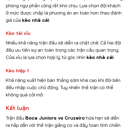
phòng ngự phản công rất khó chịu. Lựa chọn đội khách
ở mức được chấp là phương án an toàn hơn theo đánh
giá của
kèo nhà cái
.
Kèo tài xỉu
Nhiều khả năng trận đấu sẽ diễn ra chặt chẽ. Cả hai đội
đều ưu tiên sự an toàn trong các trận cầu quan trọng.
Cửa xỉu là lựa chọn hợp lý từ góc nhìn
kèo nhà cái
.
Kèo hiệp 1
Khả năng xuất hiện bàn thắng sớm khá cao khi đôi bên
đều nhập cuộc chủ động. Tuy nhiên thế trận có thể
không quá cởi mở.
Kết luận
Trận đấu
Boca Juniors vs Cruzeiro
hứa hẹn sẽ diễn
ra hấp dẫn với thế trận giằng co và đầy toan tính chiến