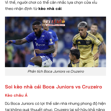
Vì thế, người chơi có thể cân nhắc lựa chọn cửa xỉu
theo nhận định từ
kèo nhà cái
.
Phân tích Boca Juniors vs Cruzeiro
Soi kèo nhà cái Boca Juniors vs Cruzeiro
Kèo châu Á
Dù Boca Juniors có lợi thế sân nhà nhưng phong độ hiện
tại không quá thuyết phục. Cruzeiro lại sở hữu khả năng