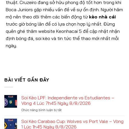
thuật. Cruzeiro đang sở hữu phong độ tốt hơn trong khi
Boca Juniors gặp nhiều vấn đề về sự ổn định. Người hâm
mộ nên theo dõi thêm các biến động từ
kèo nhà cái
trước giờ bóng lăn để có lựa chọn hợp lý nhất. Đừng
quên ghé thăm website Keonhacai 5 để cập nhật nhận
định bóng đá, soi kèo và tin tức thể thao mới nhất mỗi
ngày.
BÀI VIẾT GẦN ĐÂY
Soi Kèo LPF: Independiente vs Estudiantes –
Vòng 4 Lúc 7h45 Ngày 8/8/2026
ở
Chức năng bình luận bị tắt
Soi
Kèo
Soi Kèo Carabao Cup: Wolves vs Port Vale – Vòng
LPF:
1 Lúc 1h45 Ngày 8/8/2026