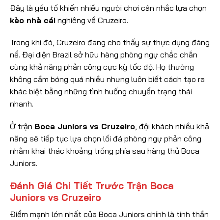
Đây là yếu tố khiến nhiều người chơi cân nhắc lựa chọn
kèo nhà cái
nghiêng về Cruzeiro.
Trong khi đó, Cruzeiro đang cho thấy sự thực dụng đáng
nể. Đại diện Brazil sở hữu hàng phòng ngự chắc chắn
cùng khả năng phản công cực kỳ tốc độ. Họ thường
không cầm bóng quá nhiều nhưng luôn biết cách tạo ra
khác biệt bằng những tình huống chuyển trạng thái
nhanh.
Ở trận
Boca Juniors vs Cruzeiro
, đội khách nhiều khả
năng sẽ tiếp tục lựa chọn lối đá phòng ngự phản công
nhằm khai thác khoảng trống phía sau hàng thủ Boca
Juniors.
Đánh Giá Chi Tiết Trước Trận Boca
Juniors vs Cruzeiro
Điểm mạnh lớn nhất của Boca Juniors chính là tinh thần