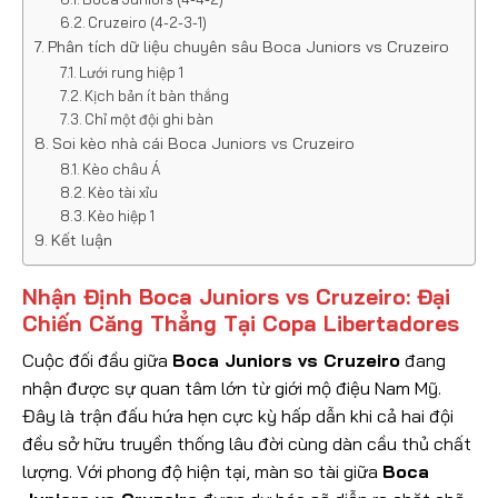
Cruzeiro (4-2-3-1)
Phân tích dữ liệu chuyên sâu Boca Juniors vs Cruzeiro
Lưới rung hiệp 1
Kịch bản ít bàn thắng
Chỉ một đội ghi bàn
Soi kèo nhà cái Boca Juniors vs Cruzeiro
Kèo châu Á
Kèo tài xỉu
Kèo hiệp 1
Kết luận
Nhận Định Boca Juniors vs Cruzeiro: Đại
Chiến Căng Thẳng Tại Copa Libertadores
Cuộc đối đầu giữa
Boca Juniors vs Cruzeiro
đang
nhận được sự quan tâm lớn từ giới mộ điệu Nam Mỹ.
Đây là trận đấu hứa hẹn cực kỳ hấp dẫn khi cả hai đội
đều sở hữu truyền thống lâu đời cùng dàn cầu thủ chất
lượng. Với phong độ hiện tại, màn so tài giữa
Boca