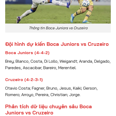
Thông tin Boca Juniors vs Cruzeiro
Đội hình dự kiến Boca Juniors vs Cruzeiro
Boca Juniors (4-4-2)
Brey; Blanco, Costa, Di Lollo, Weigandt; Aranda, Delgado,
Paredes, Ascacibar; Bareiro, Merentiel.
Cruzeiro (4-2-3-1)
Otavio Costa; Fagner, Bruno, Jesus, Kaiki; Gerson,
Romero; Arroyo, Pereira, Christian; Jorge.
Phân tích dữ liệu chuyên sâu Boca
Juniors vs Cruzeiro