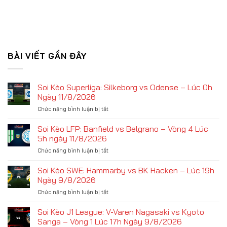
BÀI VIẾT GẦN ĐÂY
Soi Kèo Superliga: Silkeborg vs Odense – Lúc 0h
Ngày 11/8/2026
ở
Chức năng bình luận bị tắt
Soi
Kèo
Soi Kèo LFP: Banfield vs Belgrano – Vòng 4 Lúc
Superliga:
5h ngày 11/8/2026
Silkeborg
ở
Chức năng bình luận bị tắt
vs
Soi
Odense
Kèo
Soi Kèo SWE: Hammarby vs BK Hacken – Lúc 19h
–
LFP:
Lúc
Ngày 9/8/2026
Banfield
0h
ở
Chức năng bình luận bị tắt
vs
Ngày
Soi
Belgrano
11/8/2026
Kèo
Soi Kèo J1 League: V-Varen Nagasaki vs Kyoto
–
SWE:
Vòng
Sanga – Vòng 1 Lúc 17h Ngày 9/8/2026
Hammarby