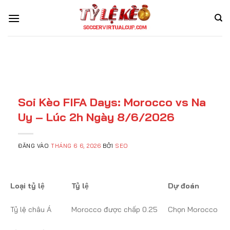
Bỏ
qua
nội
dung
Soi Kèo FIFA Days: Morocco vs Na
Uy – Lúc 2h Ngày 8/6/2026
ĐĂNG VÀO
THÁNG 6 6, 2026
BỞI
SEO
Loại tỷ lệ
Tỷ lệ
Dự đoán
Tỷ lệ châu Á
Morocco được chấp 0.25
Chọn Morocco