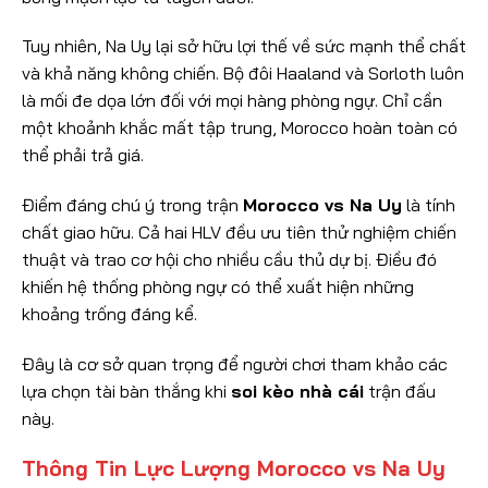
Tuy nhiên, Na Uy lại sở hữu lợi thế về sức mạnh thể chất
và khả năng không chiến. Bộ đôi Haaland và Sorloth luôn
là mối đe dọa lớn đối với mọi hàng phòng ngự. Chỉ cần
một khoảnh khắc mất tập trung, Morocco hoàn toàn có
thể phải trả giá.
Điểm đáng chú ý trong trận
Morocco vs Na Uy
là tính
chất giao hữu. Cả hai HLV đều ưu tiên thử nghiệm chiến
thuật và trao cơ hội cho nhiều cầu thủ dự bị. Điều đó
khiến hệ thống phòng ngự có thể xuất hiện những
khoảng trống đáng kể.
Đây là cơ sở quan trọng để người chơi tham khảo các
lựa chọn tài bàn thắng khi
soi kèo nhà cái
trận đấu
này.
Thông Tin Lực Lượng Morocco vs Na Uy