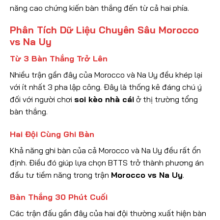
năng cao chứng kiến bàn thắng đến từ cả hai phía.
Phân Tích Dữ Liệu Chuyên Sâu Morocco
vs Na Uy
Từ 3 Bàn Thắng Trở Lên
Nhiều trận gần đây của Morocco và Na Uy đều khép lại
với ít nhất 3 pha lập công. Đây là thống kê đáng chú ý
đối với người chơi
soi kèo nhà cái
ở thị trường tổng
bàn thắng.
Hai Đội Cùng Ghi Bàn
Khả năng ghi bàn của cả Morocco và Na Uy đều rất ổn
định. Điều đó giúp lựa chọn BTTS trở thành phương án
đầu tư tiềm năng trong trận
Morocco vs Na Uy
.
Bàn Thắng 30 Phút Cuối
Các trận đấu gần đây của hai đội thường xuất hiện bàn