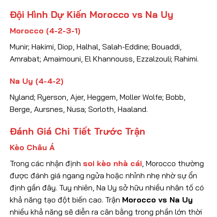
Đội Hình Dự Kiến Morocco vs Na Uy
Morocco (4-2-3-1)
Munir; Hakimi, Diop, Halhal, Salah-Eddine; Bouaddi,
Amrabat; Amaimouni, El Khannouss, Ezzalzouli; Rahimi.
Na Uy (4-4-2)
Nyland; Ryerson, Ajer, Heggem, Moller Wolfe; Bobb,
Berge, Aursnes, Nusa; Sorloth, Haaland.
Đánh Giá Chi Tiết Trước Trận
Kèo Châu Á
Trong các nhận định
soi kèo nhà cái
, Morocco thường
được đánh giá ngang ngửa hoặc nhỉnh nhẹ nhờ sự ổn
định gần đây. Tuy nhiên, Na Uy sở hữu nhiều nhân tố có
khả năng tạo đột biến cao.
Trận
Morocco vs Na Uy
nhiều khả năng sẽ diễn ra cân bằng trong phần lớn thời