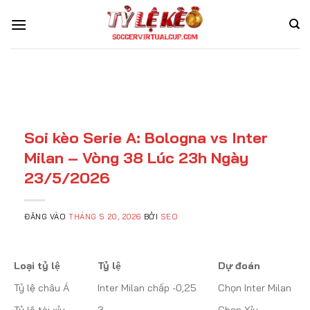
Bỏ
qua
nội
dung
Soi kèo Serie A: Bologna vs Inter
Milan – Vòng 38 Lúc 23h Ngày
23/5/2026
ĐĂNG VÀO
THÁNG 5 20, 2026
BỞI
SEO
Loại tỷ lệ
Tỷ lệ
Dự đoán
Tỷ lệ châu Á
Inter Milan chấp -0,25
Chọn Inter Milan