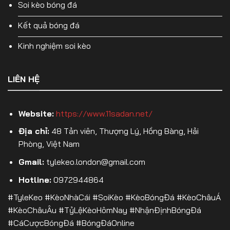
Soi kèo bóng đá
Kết quả bóng đá
Kinh nghiệm soi kèo
LIÊN HỆ
Website:
https://www.11sadan.net/
Địa chỉ:
48 Tản viên, Thượng Lý, Hồng Bàng, Hải
Phòng, Việt Nam
Gmail:
tylekeo.london@gmail.com
Hotline:
0972944864
#TyleKeo #KèoNhàCái #SoiKèo #KèoBóngĐá #KèoChâuÁ
#KèoChâuÂu #TỷLệKèoHômNay #NhậnĐịnhBóngĐá
#CáCượcBóngĐá #BóngĐáOnline