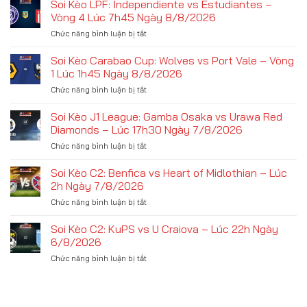
Soi Kèo LPF: Independiente vs Estudiantes –
Vòng 4 Lúc 7h45 Ngày 8/8/2026
ở
Chức năng bình luận bị tắt
Soi
Kèo
Soi Kèo Carabao Cup: Wolves vs Port Vale – Vòng
LPF:
1 Lúc 1h45 Ngày 8/8/2026
Independiente
ở
Chức năng bình luận bị tắt
vs
Soi
Estudiantes
Kèo
Soi Kèo J1 League: Gamba Osaka vs Urawa Red
–
Carabao
Vòng
Diamonds – Lúc 17h30 Ngày 7/8/2026
Cup:
4
ở
Chức năng bình luận bị tắt
Wolves
Lúc
Soi
vs
7h45
Kèo
Soi Kèo C2: Benfica vs Heart of Midlothian – Lúc
Port
Ngày
J1
Vale
2h Ngày 7/8/2026
8/8/2026
League:
–
ở
Chức năng bình luận bị tắt
Gamba
Vòng
Soi
Osaka
1
Kèo
Soi Kèo C2: KuPS vs U Craiova – Lúc 22h Ngày
vs
Lúc
C2:
Urawa
6/8/2026
1h45
Benfica
Red
Ngày
ở
Chức năng bình luận bị tắt
vs
Diamonds
8/8/2026
Soi
Heart
–
Kèo
of
Lúc
C2:
Midlothian
17h30
KuPS
–