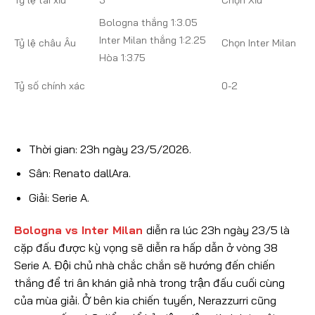
Tỷ lệ tài xỉu
3
Chọn Xỉu
Bologna thắng 1:3.05
Inter Milan thắng 1:2.25
Tỷ lệ châu Âu
Chọn Inter Milan
Hòa 1:3.75
Tỷ số chính xác
0-2
Thời gian: 23h ngày 23/5/2026.
Sân: Renato dallAra.
Giải: Serie A.
Bologna vs Inter Milan
diễn ra lúc 23h ngày 23/5 là
cặp đấu được kỳ vọng sẽ diễn ra hấp dẫn ở vòng 38
Serie A. Đội chủ nhà chắc chắn sẽ hướng đến chiến
thắng để tri ân khán giả nhà trong trận đấu cuối cùng
của mùa giải. Ở bên kia chiến tuyến, Nerazzurri cũng