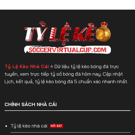
Ngày
vs
Lúc
7/8/2026
U
2h
Craiova
Ngày
–
7/8/2026
Lúc
22h
Ngày
6/8/2026
Tỷ Lệ Kèo Nhà Cái
⭐️ Dữ liệu tỷ lệ kèo bóng đá trực
tuyến, xem trực tiếp tỷ số bóng đá hôm nay. Cập nhật
Lịch, kết quả, tỷ lệ kèo bóng đá 5 chuẩn xác nhanh nhất.
CHÍNH SÁCH NHÀ CÁI
Tỷ lệ kèo nhà cái