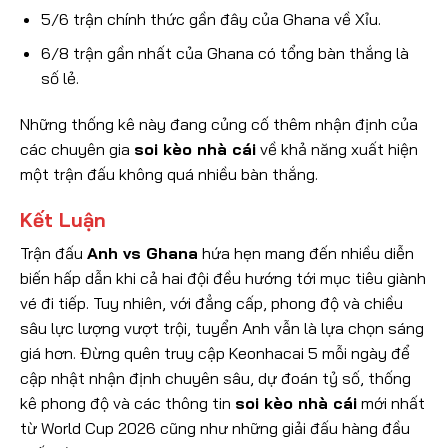
5/6 trận chính thức gần đây của Ghana về Xỉu.
6/8 trận gần nhất của Ghana có tổng bàn thắng là
số lẻ.
Những thống kê này đang củng cố thêm nhận định của
các chuyên gia
soi kèo nhà cái
về khả năng xuất hiện
một trận đấu không quá nhiều bàn thắng.
Kết Luận
Trận đấu
Anh vs Ghana
hứa hẹn mang đến nhiều diễn
biến hấp dẫn khi cả hai đội đều hướng tới mục tiêu giành
vé đi tiếp. Tuy nhiên, với đẳng cấp, phong độ và chiều
sâu lực lượng vượt trội, tuyển Anh vẫn là lựa chọn sáng
giá hơn. Đừng quên truy cập Keonhacai 5 mỗi ngày để
cập nhật nhận định chuyên sâu, dự đoán tỷ số, thống
kê phong độ và các thông tin
soi kèo nhà cái
mới nhất
từ World Cup 2026 cũng như những giải đấu hàng đầu