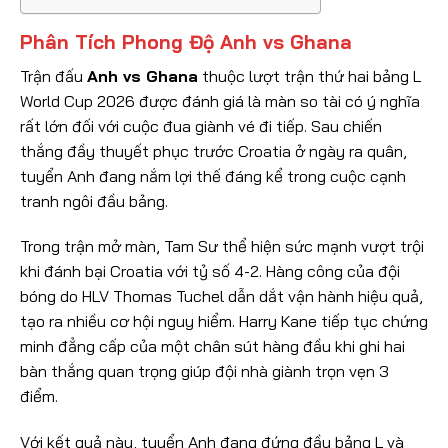
Phân Tích Phong Độ Anh vs Ghana
Trận đấu
Anh vs Ghana
thuộc lượt trận thứ hai bảng L
World Cup 2026 được đánh giá là màn so tài có ý nghĩa
rất lớn đối với cuộc đua giành vé đi tiếp. Sau chiến
thắng đầy thuyết phục trước Croatia ở ngày ra quân,
tuyển Anh đang nắm lợi thế đáng kể trong cuộc cạnh
tranh ngôi đầu bảng.
Trong trận mở màn, Tam Sư thể hiện sức mạnh vượt trội
khi đánh bại Croatia với tỷ số 4-2. Hàng công của đội
bóng do HLV Thomas Tuchel dẫn dắt vận hành hiệu quả,
tạo ra nhiều cơ hội nguy hiểm. Harry Kane tiếp tục chứng
minh đẳng cấp của một chân sút hàng đầu khi ghi hai
bàn thắng quan trọng giúp đội nhà giành trọn vẹn 3
điểm.
Với kết quả này, tuyển Anh đang đứng đầu bảng L và