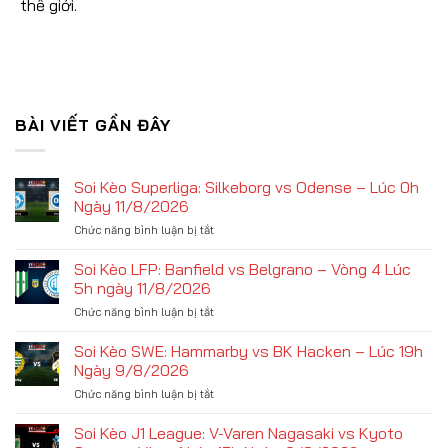
thế giới.
BÀI VIẾT GẦN ĐÂY
Soi Kèo Superliga: Silkeborg vs Odense – Lúc 0h
Ngày 11/8/2026
ở
Chức năng bình luận bị tắt
Soi
Kèo
Soi Kèo LFP: Banfield vs Belgrano – Vòng 4 Lúc
Superliga:
5h ngày 11/8/2026
Silkeborg
ở
Chức năng bình luận bị tắt
vs
Soi
Odense
Kèo
Soi Kèo SWE: Hammarby vs BK Hacken – Lúc 19h
–
LFP:
Lúc
Ngày 9/8/2026
Banfield
0h
ở
Chức năng bình luận bị tắt
vs
Ngày
Soi
Belgrano
11/8/2026
Kèo
Soi Kèo J1 League: V-Varen Nagasaki vs Kyoto
–
SWE:
Vòng