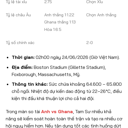
Tỷ lệ tài xỉu
2.75
Chọn Xỉu
Tỷ lệ châu Âu
Anh thắng 1:1.22
Chọn Anh thắng
Ghana thắng 1:13
Hòa 1:6.5
Tỷ số chính xác
2-0
Thời gian:
02h00 ngày 24/06/2026 (Giờ Việt Nam).
Địa điểm:
Boston Stadium (Gillette Stadium),
Foxborough, Massachusetts, Mỹ.
Thông tin khác:
Sức chứa khoảng 64.600 – 65.800
chỗ ngồi. Nhiệt độ dự kiến dao động từ 22–26°C, điều
kiện thi đấu khá thuận lợi cho cả hai đội.
Trong màn so tài
Anh vs Ghana
, Tam Sư nhiều khả
năng sẽ kiểm soát hoàn toàn thế trận và tạo ra nhiều cơ
hội nguy hiểm hơn. Nếu tận dụng tốt các tình huống dứt