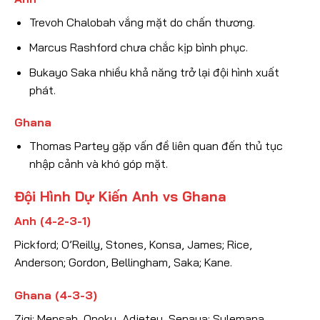
Trevoh Chalobah vắng mặt do chấn thương.
Marcus Rashford chưa chắc kịp bình phục.
Bukayo Saka nhiều khả năng trở lại đội hình xuất
phát.
Ghana
Thomas Partey gặp vấn đề liên quan đến thủ tục
nhập cảnh và khó góp mặt.
Đội Hình Dự Kiến Anh vs Ghana
Anh (4-2-3-1)
Pickford; O’Reilly, Stones, Konsa, James; Rice,
Anderson; Gordon, Bellingham, Saka; Kane.
Ghana (4-3-3)
Zigi; Mensah, Opoku, Adjetey, Senaya; Sulemana,