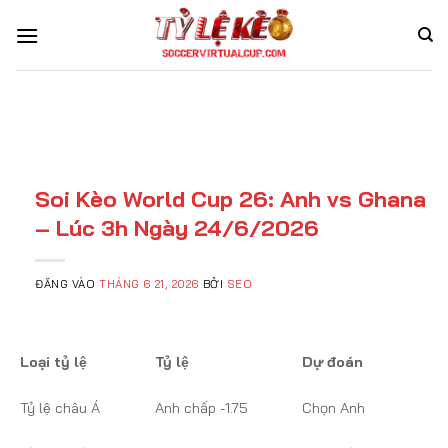
Bỏ
qua
nội
dung
Soi Kèo World Cup 26: Anh vs Ghana
– Lúc 3h Ngày 24/6/2026
ĐĂNG VÀO
THÁNG 6 21, 2026
BỞI
SEO
Loại tỷ lệ
Tỷ lệ
Dự đoán
Tỷ lệ châu Á
Anh chấp -1.75
Chọn Anh