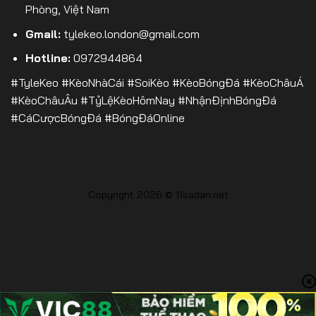
Phòng, Việt Nam
Gmail:
tylekeo.london@gmail.com
Hotline:
0972944864
#TyleKeo #KèoNhàCái #SoiKèo #KèoBóngĐá #KèoChâuÁ
#KèoChâuÂu #TỷLệKèoHômNay #NhậnĐịnhBóngĐá
#CáCượcBóngĐá #BóngĐáOnline
Copyright 2026 © 11sadan.net