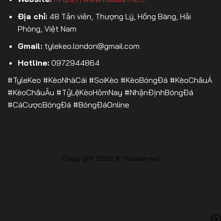
Địa chỉ:
48 Tản viên, Thượng Lý, Hồng Bàng, Hải
Phòng, Việt Nam
Gmail:
tylekeo.london@gmail.com
Hotline:
0972944864
#TyleKeo #KèoNhàCái #SoiKèo #KèoBóngĐá #KèoChâuÁ
#KèoChâuÂu #TỷLệKèoHômNay #NhậnĐịnhBóngĐá
#CáCượcBóngĐá #BóngĐáOnline
Copyright 2026 © 11sadan.net