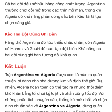
Cả hai đội đều sở hữu hàng công chất lượng. Argentina
thường chơi cởi mở trong các trận mở màn, trong khi
Algeria có khả năng phản công sắc bén. Kèo Tài là lựa
chọn sáng giá.
Kèo Hai Đội Cùng Ghi Bàn
Hàng thủ Argentina đôi lúc thiếu chắc chắn, còn Algeria
có Mahrez và Gouiri đủ sức tạo đột biến. Khả năng cả
hai đội cùng ghi bàn tương đối khả quan.
Kết Luận
Trận
Argentina vs Algeria
được xem là màn ra quân
thuận lợi dành cho nhà đương kim vô địch thế giới. Tuy
nhiên, Algeria hoàn toàn có thể tạo ra những thời điểm
khó khăn bằng lối chơi kỷ luật và phản công tốc độ. Với
những phân tích chuyên sâu, thống kê mới nhất và nhận
định chuẩn xác về
Argentina vs Algeria
, đừng quên