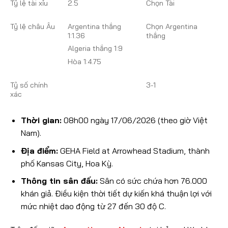
Tỷ lệ tài xỉu
2.5
Chọn Tài
Tỷ lệ châu Âu
Argentina thắng
Chọn Argentina
1:1.36
thắng
Algeria thắng 1:9
Hòa 1:4.75
Tỷ số chính
3-1
xác
Thời gian:
08h00 ngày 17/06/2026 (theo giờ Việt
Nam).
Địa điểm:
GEHA Field at Arrowhead Stadium, thành
phố Kansas City, Hoa Kỳ.
Thông tin sân đấu:
Sân có sức chứa hơn 76.000
khán giả. Điều kiện thời tiết dự kiến khá thuận lợi với
mức nhiệt dao động từ 27 đến 30 độ C.