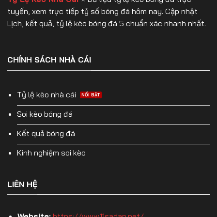
tuyến, xem trực tiếp tỷ số bóng đá hôm nay. Cập nhật
Lịch, kết quả, tỷ lệ kèo bóng đá 5 chuẩn xác nhanh nhất.
CHÍNH SÁCH NHÀ CÁI
Tỷ lệ kèo nhà cái
Soi kèo bóng đá
Kết quả bóng đá
Kinh nghiệm soi kèo
LIÊN HỆ
Website:
https://www.11sadan.net/