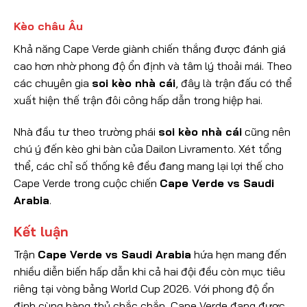
Kèo châu Âu
Khả năng Cape Verde giành chiến thắng được đánh giá
cao hơn nhờ phong độ ổn định và tâm lý thoải mái.
Theo
các chuyên gia
soi kèo nhà cái
, đây là trận đấu có thể
xuất hiện thế trận đôi công hấp dẫn trong hiệp hai.
Nhà đầu tư theo trường phái
soi kèo nhà cái
cũng nên
chú ý đến kèo ghi bàn của Dailon Livramento.
Xét tổng
thể, các chỉ số thống kê đều đang mang lại lợi thế cho
Cape Verde trong cuộc chiến
Cape Verde vs Saudi
Arabia
.
Kết luận
Trận
Cape Verde vs Saudi Arabia
hứa hẹn mang đến
nhiều diễn biến hấp dẫn khi cả hai đội đều còn mục tiêu
riêng tại vòng bảng World Cup 2026. Với phong độ ổn
định cùng hàng thủ chắc chắn, Cape Verde đang được