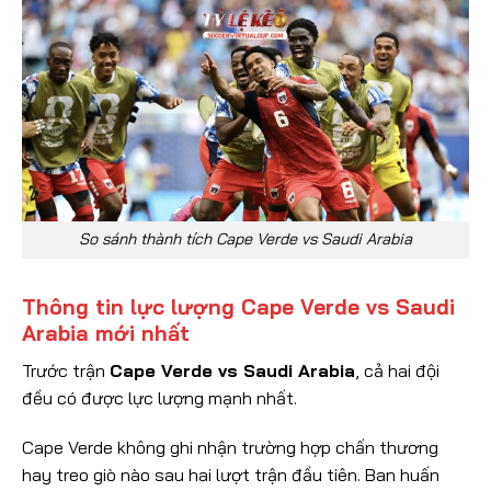
So sánh thành tích Cape Verde vs Saudi Arabia
Thông tin lực lượng Cape Verde vs Saudi
Arabia mới nhất
Trước trận
Cape Verde vs Saudi Arabia
, cả hai đội
đều có được lực lượng mạnh nhất.
Cape Verde không ghi nhận trường hợp chấn thương
hay treo giò nào sau hai lượt trận đầu tiên. Ban huấn