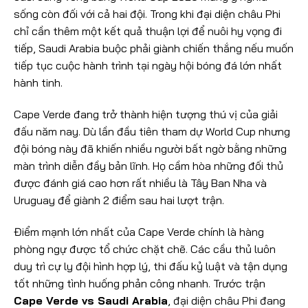
sống còn đối với cả hai đội. Trong khi đại diện châu Phi
chỉ cần thêm một kết quả thuận lợi để nuôi hy vọng đi
tiếp, Saudi Arabia buộc phải giành chiến thắng nếu muốn
tiếp tục cuộc hành trình tại ngày hội bóng đá lớn nhất
hành tinh.
Cape Verde đang trở thành hiện tượng thú vị của giải
đấu năm nay. Dù lần đầu tiên tham dự World Cup nhưng
đội bóng này đã khiến nhiều người bất ngờ bằng những
màn trình diễn đầy bản lĩnh. Họ cầm hòa những đối thủ
được đánh giá cao hơn rất nhiều là Tây Ban Nha và
Uruguay để giành 2 điểm sau hai lượt trận.
Điểm mạnh lớn nhất của Cape Verde chính là hàng
phòng ngự được tổ chức chặt chẽ. Các cầu thủ luôn
duy trì cự ly đội hình hợp lý, thi đấu kỷ luật và tận dụng
tốt những tình huống phản công nhanh. Trước trận
Cape Verde vs Saudi Arabia
, đại diện châu Phi đang