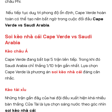
châu Phi.
Nếu tiếp tục duy trì phong độ ổn định, Cape Verde hoàn
toàn có thể tạo nên bất ngờ trong cuộc đối đầu
Cape
Verde vs Saudi Arabia
.
Soi kèo nhà cái Cape Verde vs Saudi
Arabia
Kèo châu Á
Cape Verde đang bất bại 5 trận liên tiếp. Trong khi đó
Saudi Arabia chỉ thắng 1/10 trận gần nhất. Lựa chọn
Cape Verde là phương án
soi kèo nhà cái
đáng cân
nhắc.
Kèo tài xỉu
Những trận gần đây của hai đội đều xuất hiện khá nhiều
bàn thắng. Cửa Tài là lựa chọn sáng nước theo góc nhìn
soi kèo nhà cái
.