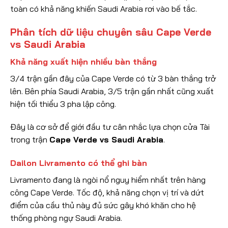
toàn có khả năng khiến Saudi Arabia rơi vào bế tắc.
Phân tích dữ liệu chuyên sâu Cape Verde
vs Saudi Arabia
Khả năng xuất hiện nhiều bàn thắng
3/4 trận gần đây của Cape Verde có từ 3 bàn thắng trở
lên. Bên phía Saudi Arabia, 3/5 trận gần nhất cũng xuất
hiện tối thiểu 3 pha lập công.
Đây là cơ sở để giới đầu tư cân nhắc lựa chọn cửa Tài
trong trận
Cape Verde vs Saudi Arabia
.
Dailon Livramento có thể ghi bàn
Livramento đang là ngòi nổ nguy hiểm nhất trên hàng
công Cape Verde. Tốc độ, khả năng chọn vị trí và dứt
điểm của cầu thủ này đủ sức gây khó khăn cho hệ
thống phòng ngự Saudi Arabia.