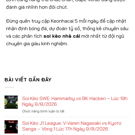
đánh giá nhỉnh hơn đôi chút.
Đừng quên truy cập Keonhacai 5 mỗi ngày để cập nhật
nhận định bóng đá, dự đoán tỷ số, thống kê chuyên sâu
và các phân tích
soi kèo nhà cái
mới nhất từ đội ngũ
chuyên gia giàu kinh nghiệm.
BÀI VIẾT GẦN ĐÂY
Soi Kèo SWE: Hammarby vs BK Hacken – Lúc 19h
Ngày 9/8/2026
ở
Chức năng bình luận bị tắt
Soi
Kèo
Soi Kèo J1 League: V-Varen Nagasaki vs Kyoto
SWE:
Sanga – Vòng 1 Lúc 17h Ngày 9/8/2026
Hammarby