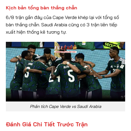
Kịch bản tổng bàn thắng chẵn
6/8 trận gần đây của Cape Verde khép lại với tổng số
bàn thắng chẵn. Saudi Arabia cũng có 3 trận liên tiếp
xuất hiện thống kê tương tự.
Phân tích Cape Verde vs Saudi Arabia
Đánh Giá Chi Tiết Trước Trận