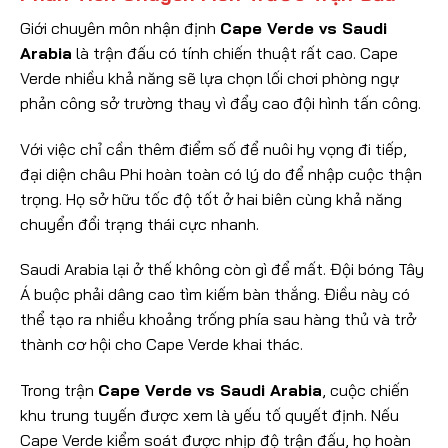
Giới chuyên môn nhận định
Cape Verde vs Saudi
Arabia
là trận đấu có tính chiến thuật rất cao. Cape
Verde nhiều khả năng sẽ lựa chọn lối chơi phòng ngự
phản công sở trường thay vì đẩy cao đội hình tấn công.
Với việc chỉ cần thêm điểm số để nuôi hy vọng đi tiếp,
đại diện châu Phi hoàn toàn có lý do để nhập cuộc thận
trọng. Họ sở hữu tốc độ tốt ở hai biên cùng khả năng
chuyển đổi trạng thái cực nhanh.
Saudi Arabia lại ở thế không còn gì để mất. Đội bóng Tây
Á buộc phải dâng cao tìm kiếm bàn thắng. Điều này có
thể tạo ra nhiều khoảng trống phía sau hàng thủ và trở
thành cơ hội cho Cape Verde khai thác.
Trong trận
Cape Verde vs Saudi Arabia
, cuộc chiến
khu trung tuyến được xem là yếu tố quyết định. Nếu
Cape Verde kiểm soát được nhịp độ trận đấu, họ hoàn